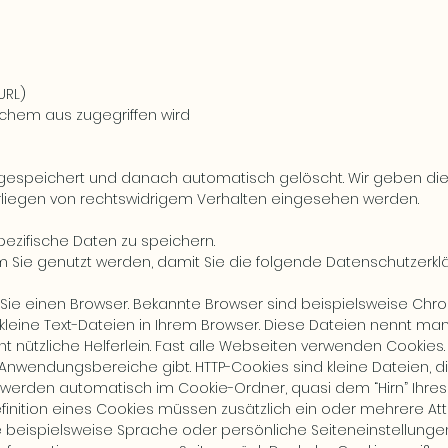
URL)
chem aus zugegriffen wird
gespeichert und danach automatisch gelöscht. Wir geben dies
rliegen von rechtswidrigem Verhalten eingesehen werden.
ezifische Daten zu speichern.
m Sie genutzt werden, damit Sie die folgende Datenschutzerkl
e einen Browser. Bekannte Browser sind beispielsweise Chrome, 
kleine Text-Dateien in Ihrem Browser. Diese Dateien nennt man
cht nützliche Helferlein. Fast alle Webseiten verwenden Cooki
nwendungsbereiche gibt. HTTP-Cookies sind kleine Dateien, d
erden automatisch im Cookie-Ordner, quasi dem “Hirn” Ihres 
inition eines Cookies müssen zusätzlich ein oder mehrere A
 beispielsweise Sprache oder persönliche Seiteneinstellungen