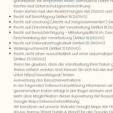
garantieren. Wir empfehlen Ihnen, vertrauliche Daten n
Rechte laut Datenschutzgrundverordnung
Ihnen stehen laut den Bestimmungen der DSGVO und 
Recht auf Berichtigung (Artikel 16 DSGVO)
Recht auf Löschung („Recht auf Vergessenwerden“) (Ar
Recht auf Einschränkung der Verarbeitung (Artikel 18 
Recht auf Benachrichtigung – Mitteilungspflicht im
Einschränkung der Verarbeitung (Artikel 19 DSGVO)
Recht auf Datenübertragbarkeit (Artikel 20 DSGVO)
Widerspruchsrecht (Artikel 21 DSGVO)
Recht, nicht einer ausschließlich auf einer automatisi
(Artikel 22 DSGVO)
Wenn Sie glauben, dass die Verarbeitung Ihrer Daten 
Weise verletzt worden sind, können Sie sich bei der 
unter
https://www.dsb.gv.at/
finden.
Auswertung des Besucherverhaltens
In der folgenden Datenschutzerklärung informieren wir
gesammelten Daten erfolgt in der Regel anonym und wi
Mehr über Möglichkeiten dieser Auswertung der Besuc
Google Maps Datenschutzerklärung
Wir benützen auf unserer Website Google Maps der F
House, Barrow Street Dublin 4, Irland) für alle Google