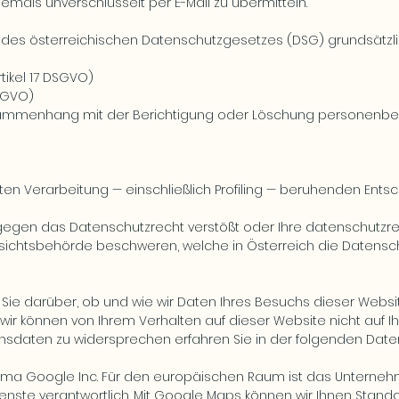
iemals unverschlüsselt per E-Mail zu übermitteln.
des österreichischen
Datenschutzgesetzes (DSG)
grundsätzli
tikel 17 DSGVO)
DSGVO)
 Zusammenhang mit der Berichtigung oder Löschung personenb
erten Verarbeitung — einschließlich Profiling — beruhenden En
gegen das Datenschutzrecht verstößt oder Ihre datenschutzre
Aufsichtsbehörde beschweren, welche in Österreich die Datensc
 Sie darüber, ob und wie wir Daten Ihres Besuchs dieser Webs
r können von Ihrem Verhalten auf dieser Website nicht auf Ih
hsdaten zu widersprechen erfahren Sie in der folgenden Date
irma Google Inc. Für den europäischen Raum ist das Unterne
-Dienste verantwortlich. Mit Google Maps können wir Ihnen Sta