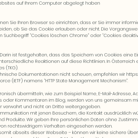
 Websites auf Ihrem Computer abgelegt haben
nnen Sie Ihren Browser so einrichten, dass er Sie immer inform
eiden, ob Sie das Cookie erlauben oder nicht. Die Vorgangswei
 Suchbegriff “Cookies löschen Chrome” oder “Cookies deaktiv
 Darin ist festgehalten, dass das Speichern von Cookies eine Ei
nterschiedliche Reaktionen auf diese Richtlinien. In Österreic
es (TKG).
hnische Dokumentationen nicht scheuen, empfehlen wir
https
Force (IETF) namens “HTTP State Management Mechanism”.
ktronisch übermitteln, wie zum Beispiel Name, E-Mail-Adresse,
s oder Kommentaren im Blog, werden von uns gemeinsam mit
 verwahrt und nicht an Dritte weitergegeben.
Kommunikation mit jenen Besuchern, die Kontakt ausdrücklich w
d Produkte. Wir geben Ihre persönlichen Daten ohne Zustimmu
 von rechtswidrigem Verhalten eingesehen werden.
somit abseits dieser Webseite – können wir keine sichere Übe