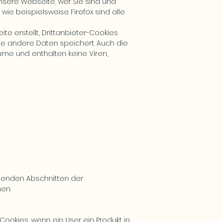
nsere Webseite, wer Sie sind und
wie beispielsweise Firefox sind alle
te erstellt, Drittanbieter-Cookies
kie andere Daten speichert. Auch die
amme und enthalten keine Viren,
lgenden Abschnitten der
hen.
ookies, wenn ein User ein Produkt in