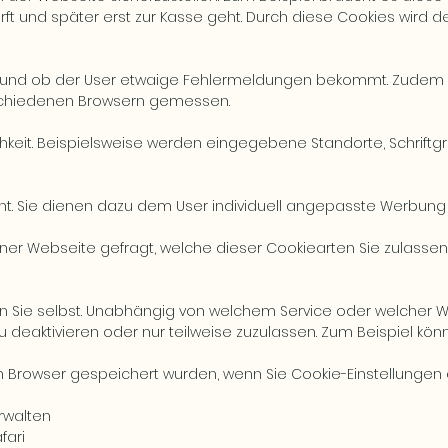
ft und später erst zur Kasse geht. Durch diese Cookies wird de
 und ob der User etwaige Fehlermeldungen bekommt. Zudem w
rschiedenen Browsern gemessen.
chkeit. Beispielsweise werden eingegebene Standorte, Schrift
 Sie dienen dazu dem User individuell angepasste Werbung zu 
er Webseite gefragt, welche dieser Cookiearten Sie zulassen 
n Sie selbst. Unabhängig von welchem Service oder welcher 
 deaktivieren oder nur teilweise zuzulassen. Zum Beispiel kön
m Browser gespeichert wurden, wenn Sie Cookie-Einstellungen
rwalten
fari