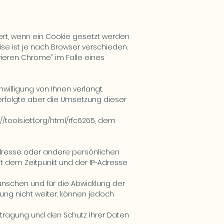
iert, wenn ein Cookie gesetzt werden
se ist je nach Browser verschieden.
ieren Chrome” im Falle eines
nwilligung von Ihnen verlangt.
h erfolgte aber die Umsetzung dieser
://tools.ietf.org/html/rfc6265
, dem
 Adresse oder andere persönlichen
 dem Zeitpunkt und der IP-Adresse
ünschen und für die Abwicklung der
ng nicht weiter, können jedoch
rtragung und den Schutz Ihrer Daten