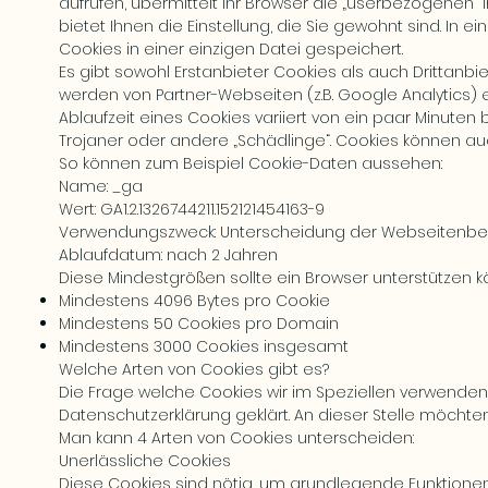
aufrufen, übermittelt Ihr Browser die „userbezogenen“
bietet Ihnen die Einstellung, die Sie gewohnt sind. In 
Cookies in einer einzigen Datei gespeichert.
Es gibt sowohl Erstanbieter Cookies als auch Drittanbie
werden von Partner-Webseiten (z.B. Google Analytics) e
Ablaufzeit eines Cookies variiert von ein paar Minuten
Trojaner oder andere „Schädlinge“. Cookies können auc
So können zum Beispiel Cookie-Daten aussehen:
Name: _ga
Wert: GA1.2.1326744211.152121454163-9
Verwendungszweck: Unterscheidung der Webseitenb
Ablaufdatum: nach 2 Jahren
Diese Mindestgrößen sollte ein Browser unterstützen k
Mindestens 4096 Bytes pro Cookie
Mindestens 50 Cookies pro Domain
Mindestens 3000 Cookies insgesamt
Welche Arten von Cookies gibt es?
Die Frage welche Cookies wir im Speziellen verwende
Datenschutzerklärung geklärt. An dieser Stelle möchte
Man kann 4 Arten von Cookies unterscheiden:
Unerlässliche Cookies
Diese Cookies sind nötig, um grundlegende Funktionen 