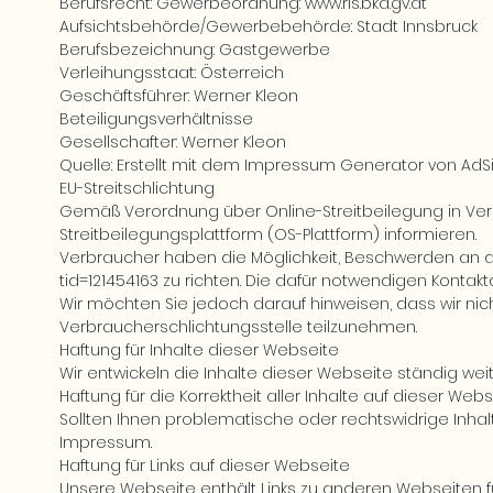
Berufsrecht: Gewerbeordnung: www.ris.bka.gv.at
Aufsichtsbehörde/Gewerbebehörde: Stadt Innsbruck
Berufsbezeichnung: Gastgewerbe
Verleihungsstaat: Österreich
Geschäftsführer:
Werner Kleon
Beteiligungsverhältnisse
Gesellschafter: Werner Kleon
Quelle: Erstellt mit dem Impressum Generator von
AdS
EU-Streitschlichtung
Gemäß Verordnung über Online-Streitbeilegung in Ve
Streitbeilegungsplattform (OS-Plattform) informieren.
Verbraucher haben die Möglichkeit, Beschwerden an d
tid=121454163
zu richten. Die dafür notwendigen Kontak
Wir möchten Sie jedoch darauf hinweisen, dass wir nicht
Verbraucherschlichtungsstelle teilzunehmen.
Haftung für Inhalte dieser Webseite
Wir entwickeln die Inhalte dieser Webseite ständig wei
Haftung für die Korrektheit aller Inhalte auf dieser Web
Sollten Ihnen problematische oder rechtswidrige Inhalt
Impressum.
Haftung für Links auf dieser Webseite
Unsere Webseite enthält Links zu anderen Webseiten für 