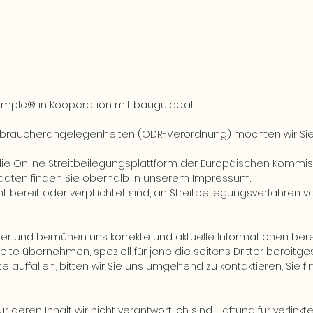
imple®
in Kooperation mit
bauguide.at
rbraucherangelegenheiten (ODR-Verordnung) möchten wir Sie 
ie Online Streitbeilegungsplattform der Europäischen Kommis
tdaten finden Sie oberhalb in unserem Impressum.
 bereit oder verpflichtet sind, an Streitbeilegungsverfahren vo
ter und bemühen uns korrekte und aktuelle Informationen berei
seite übernehmen, speziell für jene die seitens Dritter bereitges
e auffallen, bitten wir Sie uns umgehend zu kontaktieren, Sie 
deren Inhalt wir nicht verantwortlich sind. Haftung für verlink