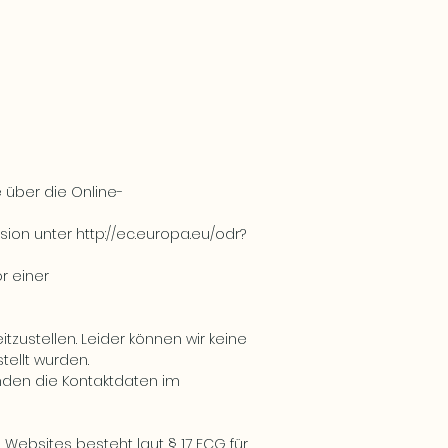
über die Online-
sion unter
http://ec.europa.eu/odr?
r einer
tzustellen. Leider können wir keine
tellt wurden.
finden die Kontaktdaten im
te Websites besteht laut
§ 17 ECG
für