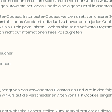
 Informationen an unsere Seite zurück. Dank der Cookies weiß u
einigen Browsern hat jedes Cookie eine eigene Datei, in anderen 
ter-Cookies. Erstanbieter-Cookies werden direkt von unserer Sei
rstellt. Jedes Cookie ist individuell zu bewerten, da jedes Coo
 bis hin zu ein paar Jahren. Cookies sind keine Software-Progr
h nicht auf Informationen Ihres PCs zugreifen.
esucher
önnen:
n, hängt von den verwendeten Diensten ab und wird in den fo
n wir kurz auf die verschiedenen Arten von HTTP-Cookies einge
der Webseite sicherzustellen. Zum Beispiel braucht es diese C